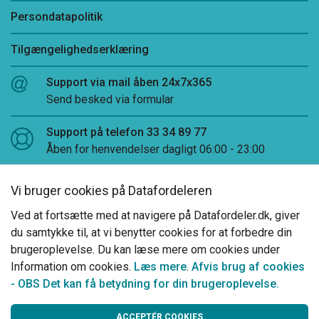
Persondatapolitik
Tilgængelighedserklæring
Support via mail åben 24x7x365
Send besked via formular
Support på telefon 33 34 89 77
Åben for henvendelser dagligt 06:00 - 23:00
Log på Datafordeler Administration
Vi bruger cookies på Datafordeleren
LinkedIn
Ved at fortsætte med at navigere på Datafordeler.dk, giver
du samtykke til, at vi benytter cookies for at forbedre din
brugeroplevelse. Du kan læse mere om cookies under
Information om cookies.
Læs mere
.
Afvis brug af cookies
- OBS Det kan få betydning for din brugeroplevelse.
00100 00001 10100 00001 00110 01111
ACCEPTÉR COOKIES