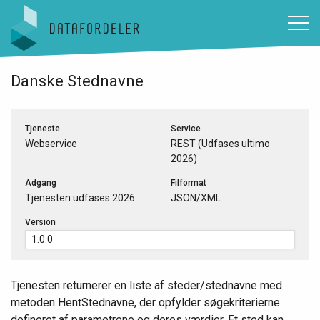
Gå til sidens indhold
Danske Stednavne
Tjeneste
Service
Webservice
REST (Udfases ultimo
2026)
Adgang
Filformat
Tjenesten udfases 2026
JSON/XML
Version
Tjenesten returnerer en liste af steder/stednavne med
metoden HentStednavne, der opfylder søgekriterierne
defineret af parametrene og deres værdier. Et sted kan