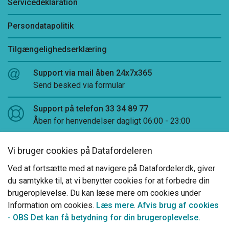
Servicedeklaration
Persondatapolitik
Tilgængelighedserklæring
Support via mail åben 24x7x365
Send besked via formular
Support på telefon 33 34 89 77
Åben for henvendelser dagligt 06:00 - 23:00
Log på Datafordeler Administration
Vi bruger cookies på Datafordeleren
LinkedIn
Ved at fortsætte med at navigere på Datafordeler.dk, giver
du samtykke til, at vi benytter cookies for at forbedre din
brugeroplevelse. Du kan læse mere om cookies under
Information om cookies.
Læs mere
.
Afvis brug af cookies
- OBS Det kan få betydning for din brugeroplevelse.