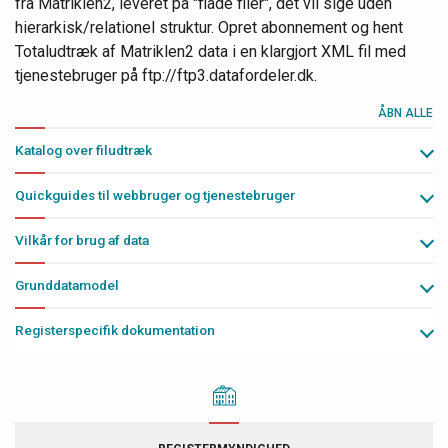
fra Matriklen2, leveret på "flade filer", det vil sige uden
hierarkisk/relationel struktur. Opret abonnement og hent
Totaludtræk af Matriklen2 data i en klargjort XML fil med
tjenestebruger på ftp://ftp3.datafordeler.dk.
ÅBN ALLE
Katalog over filudtræk
Quickguides til webbruger og tjenestebruger
Vilkår for brug af data
Grunddatamodel
Registerspecifik dokumentation