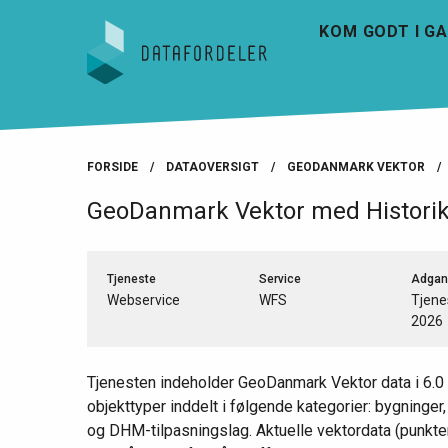
Gå til sidens indhold
KOM GODT I G
FORSIDE
DATAOVERSIGT
GEODANMARK VEKTOR
GeoDanmark Vektor med Histori
Tjeneste
Service
Adgan
Webservice
WFS
Tjene
2026
Tjenesten indeholder GeoDanmark Vektor data i 6.0
objekttyper inddelt i følgende kategorier: bygninger, 
og DHM-tilpasningslag. Aktuelle vektordata (punkter