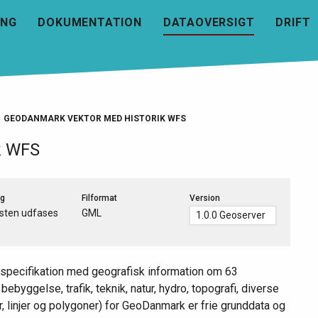
ANG
DOKUMENTATION
DATAOVERSIGT
DRIFT
GEODANMARK VEKTOR MED HISTORIK WFS
k WFS
g
Filformat
Version
sten udfases
GML
 specifikation med geografisk information om 63
bebyggelse, trafik, teknik, natur, hydro, topografi, diverse
, linjer og polygoner) for GeoDanmark er frie grunddata og