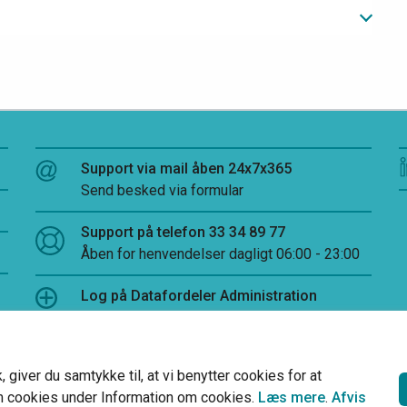
Support via mail åben 24x7x365
Send besked via formular
Support på telefon 33 34 89 77
Åben for henvendelser dagligt 06:00 - 23:00
Log på Datafordeler Administration
giver du samtykke til, at vi benytter cookies for at
m cookies under Information om cookies.
Læs mere
.
Afvis