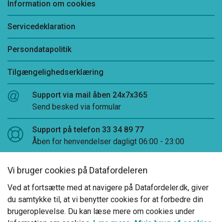
Information om cookies
Servicedeklaration
Persondatapolitik
Tilgængelighedserklæring
Support via mail åben 24x7x365
Send besked via formular
Support på telefon 33 34 89 77
Åben for henvendelser dagligt 06:00 - 23:00
Log på Datafordeler Administration
Vi bruger cookies på Datafordeleren
LinkedIn
Ved at fortsætte med at navigere på Datafordeler.dk, giver
du samtykke til, at vi benytter cookies for at forbedre din
brugeroplevelse. Du kan læse mere om cookies under