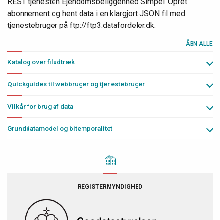
REST tjenesten Ejendomsbeliggenhed Simpel. Opret
abonnement og hent data i en klargjort JSON fil med
tjenestebruger på ftp://ftp3.datafordeler.dk.
ÅBN ALLE
Katalog over filudtræk
Quickguides til webbruger og tjenestebruger
Vilkår for brug af data
Grunddatamodel og bitemporalitet
REGISTERMYNDIGHED