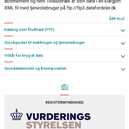
abonnement og hent Totaludtræk af BBR data i en klargjort
XML fil med tjenestebruger på ftp://ftp3.datafordeler.dk.
ÅBN ALLE
Katalog over filudtræk (FTP)
Quickguides til webbruger og tjenestebruger
Vilkår for brug af data
Grunddatamodel og Bitemporalitet
REGISTERMYNDIGHED